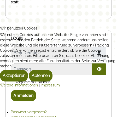
statt !
Wir benutzen Cookies
Wir nutzen Cookies auf unserer Website. Einige von ihnen sind
LOGIN
essenziell für den Betrieb der Seite, während andere uns helfen,
diese Website und die Nutzererfahrung zu verbessern (Tracking
Benutzername
Cookies). Sie können selbst entscheiden, ob Sie die Cookies
zulassen möchten. Bitte beachten Sie, dass bei einer Ablehnung
womöglich nicht mehr alle Funktionalitäten der Seite zur Verfügung
Passwort
stehen.
Passwor
Akzeptieren
Ablehnen
Angemeldet bleiben
Weitere Informationen
|
Impressum
Anmelden
Passwort vergessen?