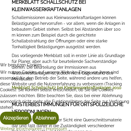
MERKBLATT SCHALLSCHUTZ BEI
KLEINWASSERKRAFTANLAGEN
Schallemissionen aus Kleinwasserkraftanlagen können
Belästigungen hervorrufen - vor allem, wenn die Anlagen in
bebautem Gebiet stehen. Selbst bei Abständen über 100
m können zum Beispiel durch die gerichtete
Schallabstrahlung der Öffnungen oder eine starke
Tonhaltigkeit Belästigungen ausgelöst werden.
Das vorliegende Merkblatt soll in erster Linie als Grundlage
für Planer, aber auch für beurteilende Sachverständige
Wir benutzen Cookies
dienen. Die Beurteilung der Immissionen aus
Wir nutzen Cookies auf unserer Website. Einige von ihnen sind
Wasserkraftanlagen ist jedoch nicht Gegenstand des
essenziell für den Betrieb der Seite, während andere uns helfen,
Merkblatts.
diese Website und die Nutzererfahrung zu verbessern (Tracking
Merkblatt Schallschutz bei Kleinwasserkraftanlagen 2010
Cookies). Sie können selbst entscheiden, ob Sie die Cookies
zulassen möchten. Bitte beachten Sie, dass bei einer Ablehnung
womöglich nicht mehr alle Funktionalitäten der Seite zur Verfügung
MUSTERBESTIMMUNGEN FÜR ORTSPOLIZEILICHE
stehen.
VERORDNUNGEN
Akzeptieren
Ablehnen
Lärm stellt aus rechtlicher Sicht eine Querschnittsmaterie
dar und fällt daher in die Zuständigkeit verschiedener
Weitere Informationen
|
Impressum