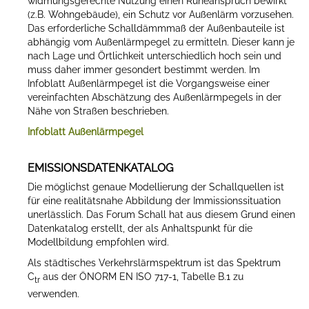
widmungsgerechte Nutzung einen Ruheanspruch bewirkt“
(z.B. Wohngebäude), ein Schutz vor Außenlärm vorzusehen.
Das erforderliche Schalldämmmaß der Außenbauteile ist
abhängig vom Außenlärmpegel zu ermitteln. Dieser kann je
nach Lage und Örtlichkeit unterschiedlich hoch sein und
muss daher immer gesondert bestimmt werden. Im
Infoblatt Außenlärmpegel ist die Vorgangsweise einer
vereinfachten Abschätzung des Außenlärmpegels in der
Nähe von Straßen beschrieben.
Infoblatt Außenlärmpegel
EMISSIONSDATENKATALOG
Die möglichst genaue Modellierung der Schallquellen ist
für eine realitätsnahe Abbildung der Immissionssituation
unerlässlich. Das Forum Schall hat aus diesem Grund einen
Datenkatalog erstellt, der als Anhaltspunkt für die
Modellbildung empfohlen wird.
Als städtisches Verkehrslärmspektrum ist das Spektrum
C
aus der ÖNORM EN ISO 717-1, Tabelle B.1 zu
tr
verwenden.