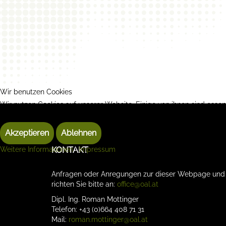
Wir benutzen Cookies
Wir nutzen Cookies auf unserer Website. Einige von ihnen sind essen
können selbst entscheiden, ob Sie die Cookies zulassen möchten. Bit
Akzeptieren
Ablehnen
Weitere Informationen
|
Impressum
KONTAKT
Anfragen oder Anregungen zur dieser Webpage un
richten Sie bitte an:
office@oal.at
Dipl. Ing. Roman Mottinger
Telefon: +43 (0)664 408 71 31
Mail:
roman.mottinger@oal.at